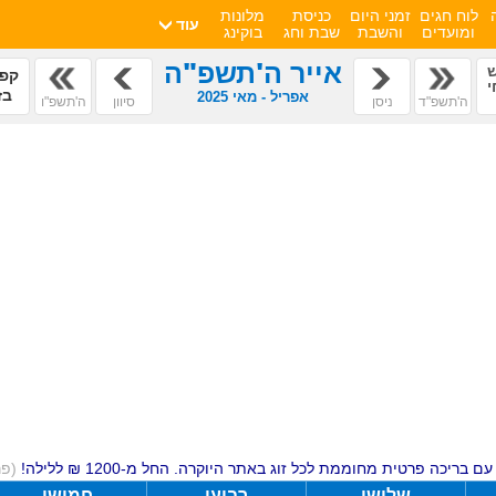
לוח חגים
זמני היום
כניסת
מלונות
עוד
ומועדים
והשבת
שבת וחג
בוקינג
אייר ה'תשפ"ה
קפי
י
בז
אפריל - מאי 2025
ה'תשפ"ד
ניסן
סיוון
ה'תשפ"ו
ם בריכה פרטית מחוממת לכל זוג באתר היוקרה. החל מ-1200 ₪ ללילה!
(פ
שלישי
רביעי
חמישי