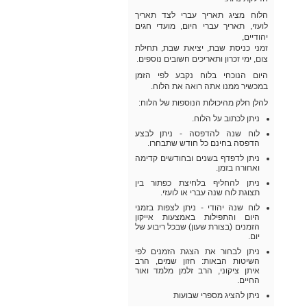
הלוח מציג תאריך עברי לצד תאריך
לועזי, תאריך עברי היום, מועדי חגים
יהודיים,
זמני כניסת שבת, יציאת שבת, תחילת
צום, ימי זכרון ותאריכים חשובים נוספים.
היום הנוכחי בלוח נקבע לפי הזמן
במכשיר ממנו אתה רואה את הלוח.
להלן חלק מהיכולות הנוספות של הלוח:
ניתן לכתוב על הלוח.
לוח שנה להדפסה - ניתן לבצע
הדפסה בחינם כל חודש שתבחרו.
ניתן לדפדף בשנים ובחודשים קדימה
ואחורה בזמן.
ניתן להחליף בלחיצת כפתור בין
תצוגת לוח שנה עברי או לועזי.
לוח שנה יהודי - ניתן לצפות בזמני
היום והתפילות באמצעות אייקון
הזמנים (בצורת שעון) שבכל ריבוע של
יום.
ניתן לבחור את הצגת הזמנים לפי
השיטות הבאות: חזון שמים, הרב
איתן ציקוני, הרב זלמן מלמד ואור
החיים.
ניתן להציג מספרי שבועות