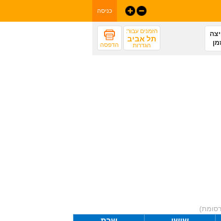
כניסה
הזמנים עבור:
צה
תל אביב
מן
הדפסה
הגדרות
רסומת)
שישי
שבת