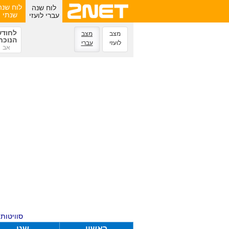
לוח שנה
לוח שנה
עברי לועזי
שנתי
לחודש
מצב
מצב
הנוכח
לועזי
עברי
אב
סוויטות ע
ראשון
שני