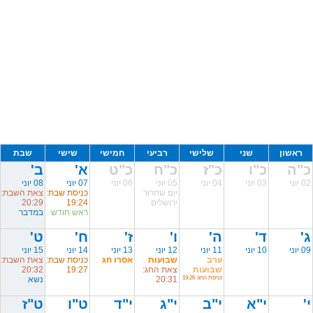
ראשון
שני
שלישי
רביעי
חמישי
שישי
שבת
כ"ה
כ"ו
כ"ז
כ"ח
כ"ט
א'
ב'
02 יוני
03 יוני
04 יוני
05 יוני
06 יוני
07 יוני
08 יוני
יום שחרור
כניסת שבת:
צאת השבת:
ירושלים
19:24
20:29
ראש חודש
במדבר
ג'
ד'
ה'
ו'
ז'
ח'
ט'
09 יוני
10 יוני
11 יוני
12 יוני
13 יוני
14 יוני
15 יוני
ערב
שבועות
אסרו חג
כניסת שבת:
צאת השבת:
שבועות
צאת החג:
19:27
20:32
כניסת החג: 19:26
20:31
נשא
י'
י"א
י"ב
י"ג
י"ד
ט"ו
ט"ז