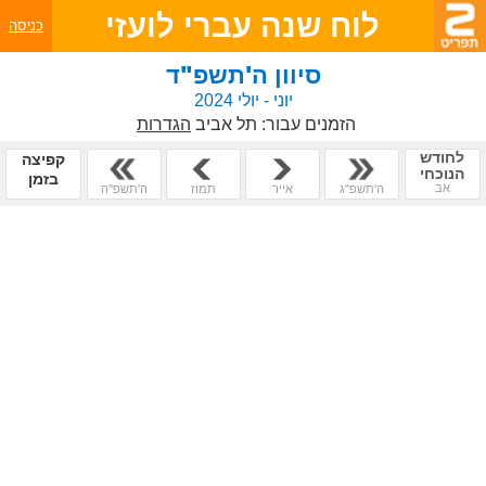
לוח שנה עברי לועזי
כניסה
סיוון ה'תשפ"ד
יוני - יולי 2024
הזמנים עבור:
תל אביב
הגדרות
לחודש
קפיצה
הנוכחי
בזמן
אב
ה'תשפ"ג
אייר
תמוז
ה'תשפ"ה