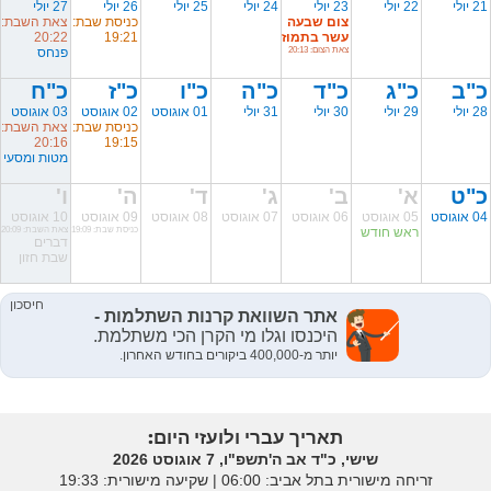
21 יולי
22 יולי
23 יולי
24 יולי
25 יולי
26 יולי
27 יולי
צום שבעה
כניסת שבת:
צאת השבת:
עשר בתמוז
19:21
20:22
צאת הצום: 20:13
פנחס
כ"ב
כ"ג
כ"ד
כ"ה
כ"ו
כ"ז
כ"ח
28 יולי
29 יולי
30 יולי
31 יולי
01 אוגוסט
02 אוגוסט
03 אוגוסט
כניסת שבת:
צאת השבת:
20:16
19:15
מטות ומסעי
כ"ט
א'
ב'
ג'
ד'
ה'
ו'
04 אוגוסט
05 אוגוסט
06 אוגוסט
07 אוגוסט
08 אוגוסט
09 אוגוסט
10 אוגוסט
ראש חודש
כניסת שבת: 19:09
צאת השבת: 20:09
דברים
שבת חזון
תאריך עברי ולועזי היום:
שישי, כ"ד אב ה'תשפ"ו, 7 אוגוסט 2026
זריחה מישורית בתל אביב: ‎06:00 | שקיעה מישורית: 19:33