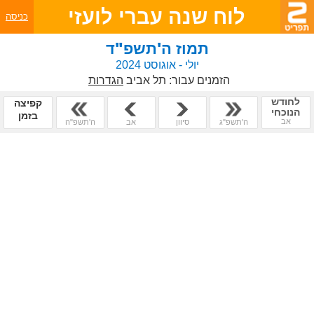
לוח שנה עברי לועזי
כניסה
תמוז ה'תשפ"ד
יולי - אוגוסט 2024
הזמנים עבור:
תל אביב
הגדרות
לחודש
קפיצה
הנוכחי
בזמן
אב
ה'תשפ"ג
סיוון
אב
ה'תשפ"ה