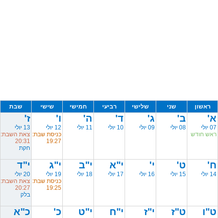
ראשון
שני
שלישי
רביעי
חמישי
שישי
שבת
א'
ב'
ג'
ד'
ה'
ו'
ז'
07 יולי
08 יולי
09 יולי
10 יולי
11 יולי
12 יולי
13 יולי
ראש חודש
כניסת שבת:
צאת השבת:
20:31
19:27
חקת
ח'
ט'
י'
י"א
י"ב
י"ג
י"ד
14 יולי
15 יולי
16 יולי
17 יולי
18 יולי
19 יולי
20 יולי
כניסת שבת:
צאת השבת:
20:27
19:25
בלק
ט"ו
ט"ז
י"ז
י"ח
י"ט
כ'
כ"א