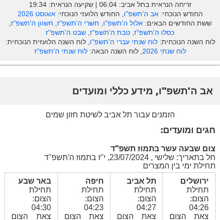
זריחה הנראית בתל אביב: ‎06:04 | שקיעה הנראית: 19:34
החודש הנוכחי:
אב ה'תשפ"ו
, החודש הלועזי הנוכחי:
אוגוסט 2026
ששת החודשים הבאים:
אלול ה'תשפ"ו
,
תשרי ה'תשפ"ז
,
חשוון ה'תשפ"ז
,
כסלו ה'תשפ"ז
,
טבת ה'תשפ"ז
,
שבט ה'תשפ"ז
לוח השנה הנוכחית:
לוח שנתי עברי ה'תשפ"ו
, לוח השנה הלועזית הנוכחית:
לוח שנתי 2026
, לוח השנה הבאה:
לוח שנתי ה'תשפ"ז
אב ה'תשפ"ו, מידע כללי ומועדים
הזמנים עבור תל אביב לשיטת חזון שמים
חגים ומועדים:
צום שבעה עשר בתמוז תשפ"ד
חל בתאריך: שלישי , 23/07/2024, י"ז בתמוז ה'תשפ"ד
תחילת ימי בין המצרים
ירושלים
תל אביב
חיפה
באר שבע
תחילת
תחילת
תחילת
תחילת
הצום:
הצום:
הצום:
הצום:
04:30
04:23
04:27
04:26
צאת הצום
צאת הצום
צאת הצום
צאת הצום