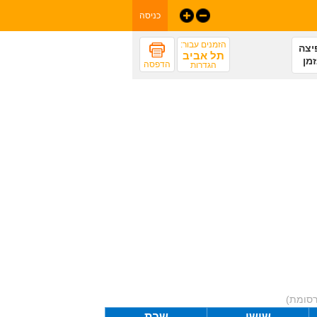
כניסה
הזמנים עבור:
יצה
תל אביב
מן
הדפסה
הגדרות
רסומת)
שישי
שבת