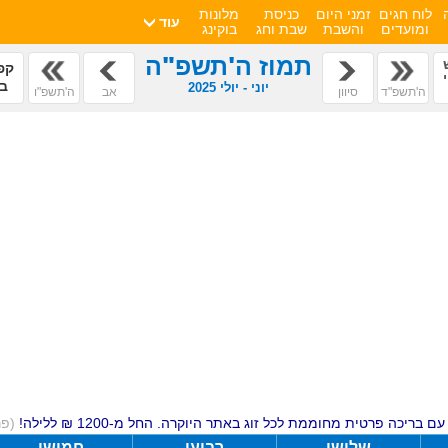
לוח חגים
זמני היום
כניסת
מלונות
עוד
ומועדים
והשבת
שבת וחג
בוקינג
תמוז ה'תשפ"ה
קפ
בז
יוני - יולי 2025
ה'תשפ"ד
סיוון
אב
ה'תשפ"ו
ם בריכה פרטית מחוממת לכל זוג באתר היוקרה. החל מ-1200 ₪ ללילה!
(פ
שלישי
רביעי
חמישי