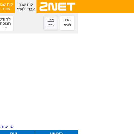
לוח שנה
לוח שנה
עברי לועזי
שנתי
לחודש
מצב
מצב
הנוכחי
לועזי
עברי
אב
סוויטות ע
ראשון
שני