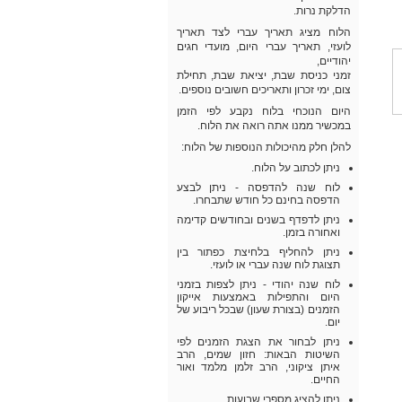
הדלקת נרות.
הלוח מציג תאריך עברי לצד תאריך
לועזי, תאריך עברי היום, מועדי חגים
יהודיים,
זמני כניסת שבת, יציאת שבת, תחילת
צום, ימי זכרון ותאריכים חשובים נוספים.
היום הנוכחי בלוח נקבע לפי הזמן
במכשיר ממנו אתה רואה את הלוח.
להלן חלק מהיכולות הנוספות של הלוח:
ניתן לכתוב על הלוח.
לוח שנה להדפסה - ניתן לבצע
הדפסה בחינם כל חודש שתבחרו.
ניתן לדפדף בשנים ובחודשים קדימה
ואחורה בזמן.
ניתן להחליף בלחיצת כפתור בין
תצוגת לוח שנה עברי או לועזי.
לוח שנה יהודי - ניתן לצפות בזמני
היום והתפילות באמצעות אייקון
הזמנים (בצורת שעון) שבכל ריבוע של
יום.
ניתן לבחור את הצגת הזמנים לפי
השיטות הבאות: חזון שמים, הרב
איתן ציקוני, הרב זלמן מלמד ואור
החיים.
ניתן להציג מספרי שבועות